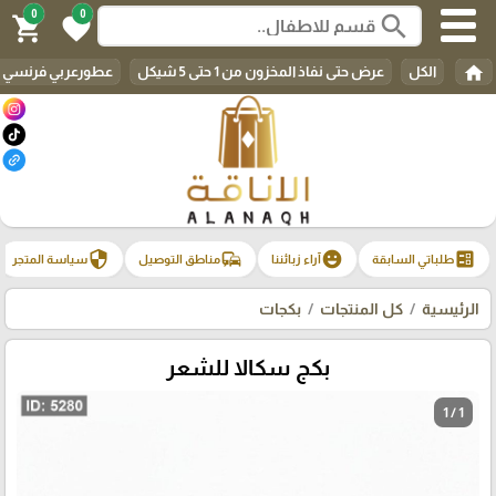
0
0
search
shopping_cart
favorite
home
الكل
عرض حتى نفاذ المخزون من 1 حتى 5 شيكل
عطورعربي فرنسي م
security
commute
emoji_emotions
ballot
طلباتي السابقة
آراء زبائننا
مناطق التوصيل
سياسة المتجر
الرئيسية
كل المنتجات
بكجات
بكج سكالا للشعر
1 / 1