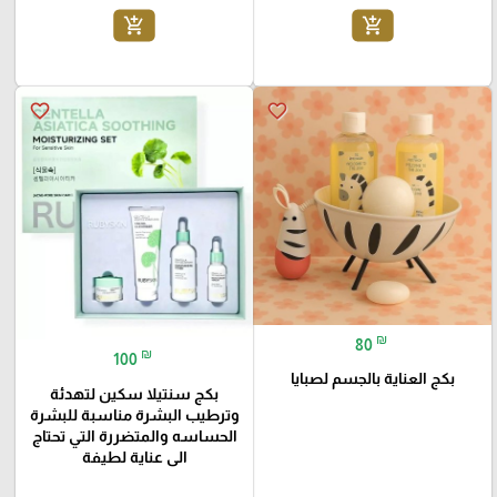
add_shopping_cart
add_shopping_cart
favorite_border
favorite_border
₪
80
₪
100
بكج العناية بالجسم لصبايا
بكج سنتيلا سكين لتهدئة
وترطيب البشرة مناسبة للبشرة
الحساسه والمتضررة التي تحتاج
الى عناية لطيفة