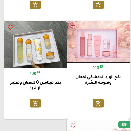
add_shopping_cart
add_shopping_cart
favorite_border
favorite_border
₪
100
₪
100
بكج الورد الدمشقي لمعان
ونعومة البشرة
بكج فيتامين C للمعان وتفتيح
البشرة
add_shopping_cart
add_shopping_cart
-33%
favorite_border