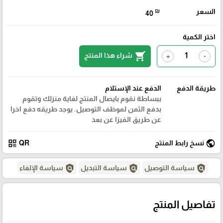
السعر
₪
40
اختر الكمية
shopping_cart
شراء هذا المنتج
+
-
طريقة الدفع
الدفع عند الإستلام
ببساطة نقوم بايصال المنتج لغاية منزلك وتقوم
بدفع الثمن لموظف التوصيل. يوجد طريقه دفع اخرا
عن طريق الفيزا عن بعد
qr_code
public
نسخ رابط المنتج
QR
policy
policy
policy
سياسة التوصيل
سياسة التبديل
سياسة الإلغاء
تفاصيل المنتج