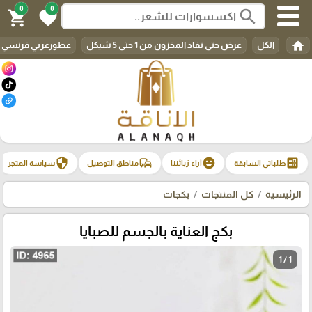
0
0
search
shopping_cart
favorite
home
الكل
عرض حتى نفاذ المخزون من 1 حتى 5 شيكل
عطورعربي فرنسي م
security
commute
emoji_emotions
ballot
طلباتي السابقة
آراء زبائننا
مناطق التوصيل
سياسة المتجر
الرئيسية
كل المنتجات
بكجات
بكج العناية بالجسم للصبايا
1 / 1