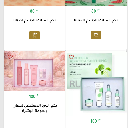
₪
₪
80
80
بكج العناية بالجسم للصبايا
بكج العناية بالجسم لصبايا
add_shopping_cart
add_shopping_cart
favorite_border
favorite_border
₪
100
بكج الورد الدمشقي لمعان
ونعومة البشرة
₪
100