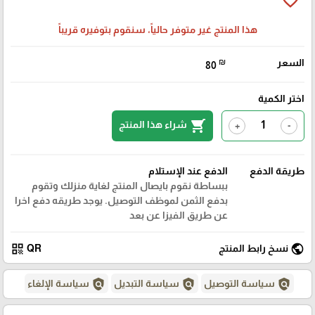
favorite_border
هذا المنتج غير متوفر حالياً، سنقوم بتوفيره قريباً
السعر
₪
80
اختر الكمية
shopping_cart
شراء هذا المنتج
+
-
طريقة الدفع
الدفع عند الإستلام
ببساطة نقوم بايصال المنتج لغاية منزلك وتقوم
بدفع الثمن لموظف التوصيل. يوجد طريقه دفع اخرا
عن طريق الفيزا عن بعد
qr_code
public
نسخ رابط المنتج
QR
policy
policy
policy
سياسة التوصيل
سياسة التبديل
سياسة الإلغاء