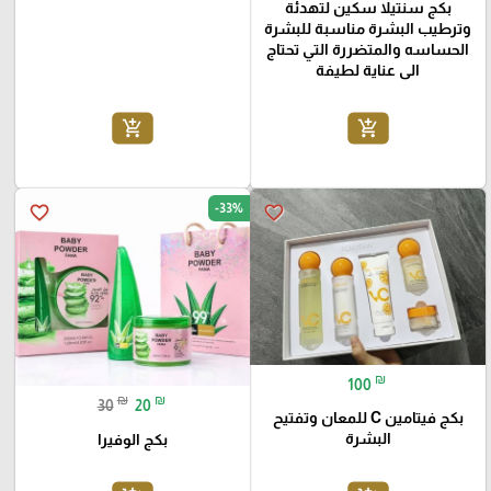
بكج سنتيلا سكين لتهدئة
وترطيب البشرة مناسبة للبشرة
الحساسه والمتضررة التي تحتاج
الى عناية لطيفة
add_shopping_cart
add_shopping_cart
-33%
favorite_border
favorite_border
₪
100
₪
₪
30
20
بكج فيتامين C للمعان وتفتيح
البشرة
بكج الوفيرا