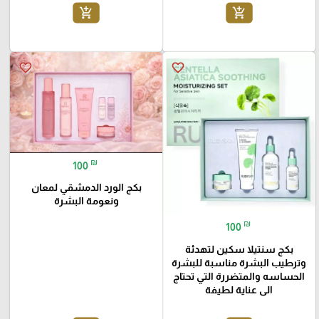
add_shopping_cart
add_shopping_cart
favorite_border
favorite_border
₪
100
بكج الورد الدمشقي لمعان
ونعومة البشرة
₪
100
بكج سنتيلا سكين لتهدئة
وترطيب البشرة مناسبة للبشرة
الحساسه والمتضررة التي تحتاج
الى عناية لطيفة