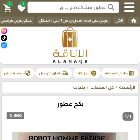
0
0
search
shopping_cart
favorite
home
الكل
عرض حتى نفاذ المخزون من 1 حتى 5 شيكل
عطورعربي فرنسي م
security
commute
emoji_emotions
ballot
طلباتي السابقة
آراء زبائننا
مناطق التوصيل
سياسة المتجر
الرئيسية
كل المنتجات
بكجات
بكج عطور
1 / 1