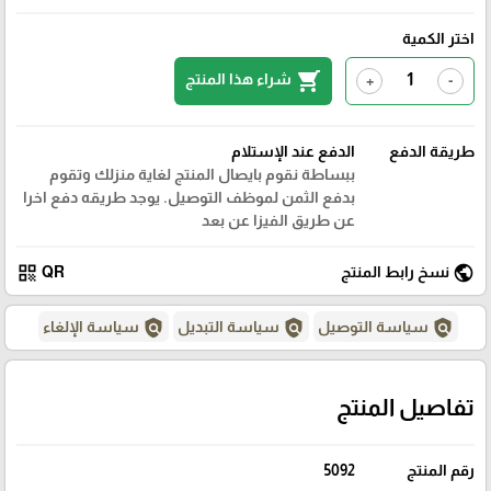
اختر الكمية
shopping_cart
شراء هذا المنتج
+
-
طريقة الدفع
الدفع عند الإستلام
ببساطة نقوم بايصال المنتج لغاية منزلك وتقوم
بدفع الثمن لموظف التوصيل. يوجد طريقه دفع اخرا
عن طريق الفيزا عن بعد
qr_code
public
نسخ رابط المنتج
QR
policy
policy
policy
سياسة التوصيل
سياسة التبديل
سياسة الإلغاء
تفاصيل المنتج
رقم المنتج
5092